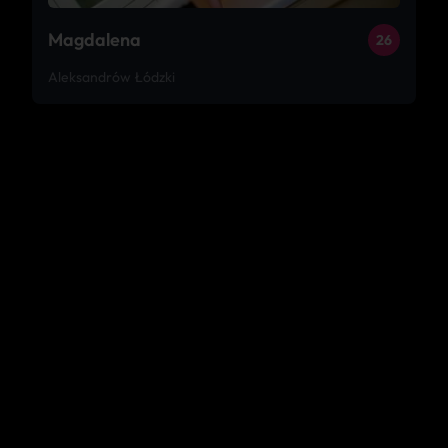
Magdalena
26
Aleksandrów Łódzki