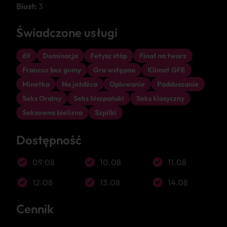
Biust:
3
Świadczone usługi
69
Dominacja
Fetysz stóp
Finał na twarz
Francuz bez gumy
Gra wstępna
Klimat GFE
Minetka
Na jeźdźca
Opluwanie
Podduszanie
Seks Oralny
Seks hiszpański
Seks klasyczny
Seksowna bielizna
Szpilki
Dostępność
09.08
10.08
11.08
12.08
13.08
14.08
Cennik