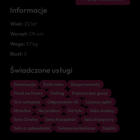
Informacje
Wiek:
22 lat
Wzrost:
174 cm
Waga:
57 kg
Biust:
3
Świadczone usługi
Dominacja
Dziki seks
Eksperymenty
Finał na twarz
Fisting
Francuz bez gumy
Gra wstępna
Odgrywanie ról
Lizanie jąder
Minetka
Na jeźdźca
Od tyłu
Seks Analny
Seks Oralny
Seks hiszpański
Seks klasyczny
Seks z zabawkami
Seksowna bielizna
Szpilki