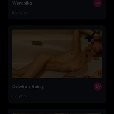
Weronika
28
Białystok
Dziwka z Roksy
24
Białystok