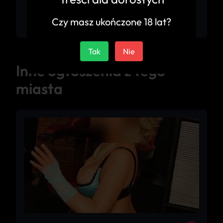
Bezkonkurencyjna. Nie mogę przestać myśleć o
kolejnym spotkaniu.
Czy masz ukończone 18 lat?
Tak
Nie
Inne ogłoszenia z tego
miasta