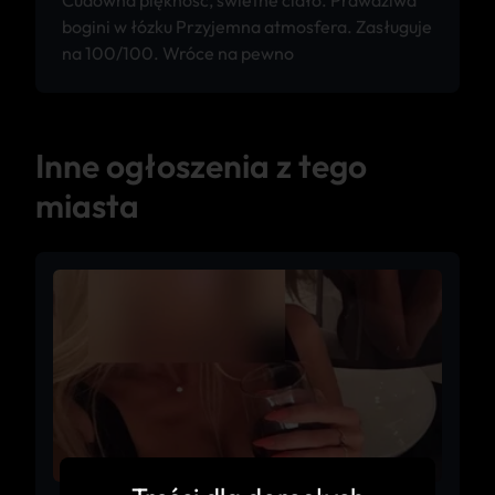
Cudowna piękność, świetne ciało. Prawdziwa
bogini w łózku Przyjemna atmosfera. Zasługuje
na 100/100. Wróce na pewno
Inne ogłoszenia z tego
miasta