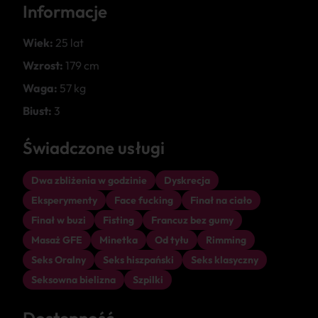
Informacje
Wiek:
25 lat
Wzrost:
179 cm
Waga:
57 kg
Biust:
3
Świadczone usługi
Dwa zbliżenia w godzinie
Dyskrecja
Eksperymenty
Face fucking
Finał na ciało
Finał w buzi
Fisting
Francuz bez gumy
Masaż GFE
Minetka
Od tyłu
Rimming
Seks Oralny
Seks hiszpański
Seks klasyczny
Seksowna bielizna
Szpilki