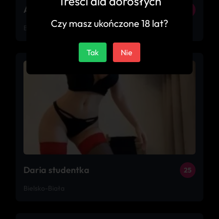
Treści dla dorosłych
Amber Gold
25
Czy masz ukończone 18 lat?
Bielsko-Biała
Tak
Nie
Daria studentka
25
Bielsko-Biała