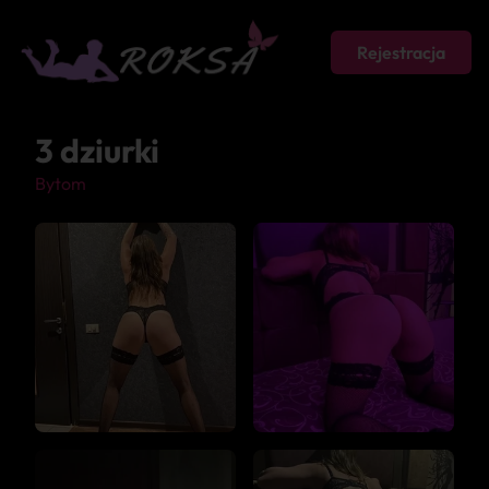
Rejestracja
3 dziurki
Bytom