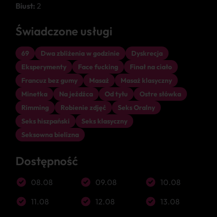
Biust:
2
Świadczone usługi
69
Dwa zbliżenia w godzinie
Dyskrecja
Eksperymenty
Face fucking
Finał na ciało
Francuz bez gumy
Masaż
Masaż klasyczny
Minetka
Na jeźdźca
Od tyłu
Ostre słówka
Rimming
Robienie zdjęć
Seks Oralny
Seks hiszpański
Seks klasyczny
Seksowna bielizna
Dostępność
08.08
09.08
10.08
11.08
12.08
13.08