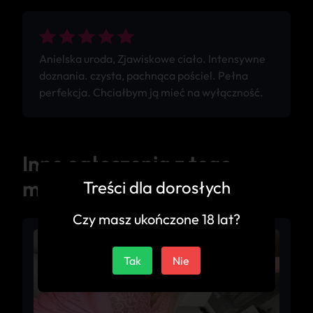
Anielska uroda, Zjawiskowe ciało. Intensywne
doznania. czysta, pachnąca pościel. Pełna
perfekcja. Chciałbym ją mieć na wyłączność.
Inne ogłoszenia z tego
miasta
Treści dla dorosłych
Czy masz ukończone 18 lat?
Tak
Nie