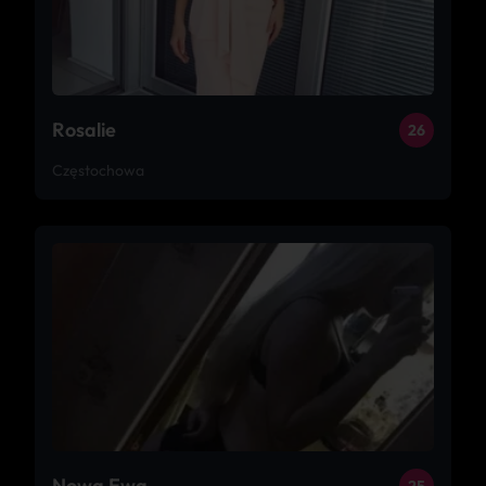
Rosalie
26
Częstochowa
Nowa Ewa