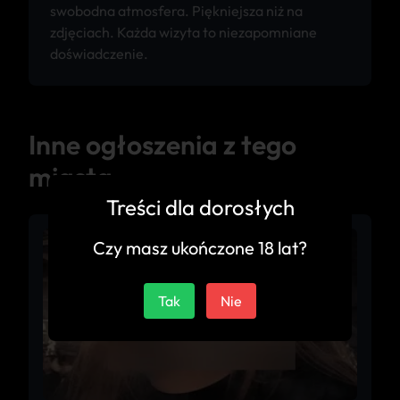
swobodna atmosfera. Piękniejsza niż na
zdjęciach. Każda wizyta to niezapomniane
doświadczenie.
Inne ogłoszenia z tego
miasta
Treści dla dorosłych
Czy masz ukończone 18 lat?
Tak
Nie