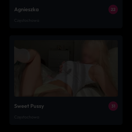
Agnieszka
22
Częstochowa
Sweet Pussy
31
Częstochowa