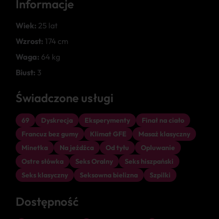
Informacje
Wiek:
25 lat
Wzrost:
174 cm
Waga:
64 kg
Biust:
3
Świadczone usługi
69
Dyskrecja
Eksperymenty
Finał na ciało
Francuz bez gumy
Klimat GFE
Masaż klasyczny
Minetka
Na jeźdźca
Od tyłu
Opluwanie
Ostre słówka
Seks Oralny
Seks hiszpański
Seks klasyczny
Seksowna bielizna
Szpilki
Dostępność