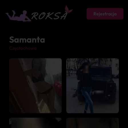
Rejestracja
Samanta
Częstochowa