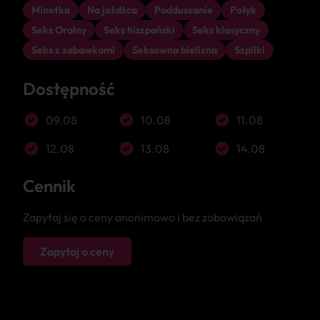
Minetka
Na jeźdźca
Podduszanie
Połyk
Seks Oralny
Seks hiszpański
Seks klasyczny
Seks z zabawkami
Seksowna bielizna
Szpilki
Dostępność
09.08
10.08
11.08
12.08
13.08
14.08
Cennik
Zapytaj się o ceny anonimowo i bez zobowiązań
Zapytaj o ceny