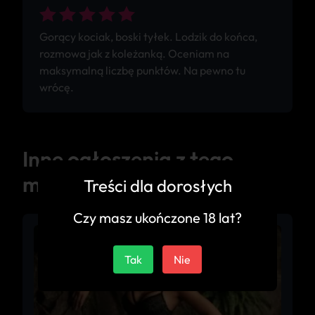
Gorący kociak, boski tyłek. Lodzik do końca,
rozmowa jak z koleżanką. Oceniam na
maksymalną liczbę punktów. Na pewno tu
wrócę.
Inne ogłoszenia z tego
miasta
Treści dla dorosłych
Czy masz ukończone 18 lat?
Tak
Nie