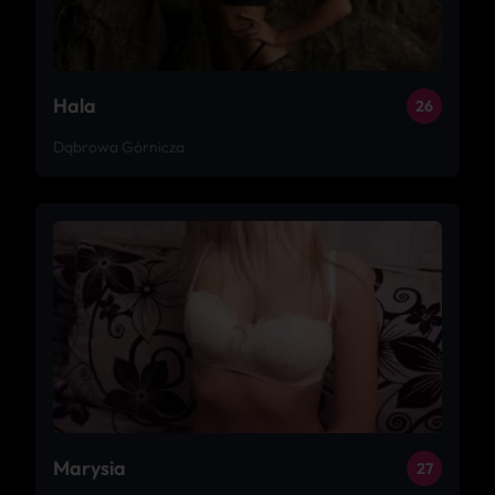
Hala
26
Dąbrowa Górnicza
Marysia
27