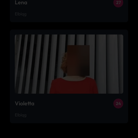
Lena
27
Elbląg
Violetta
24
Elbląg