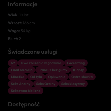
Informacje
Wiek:
19 lat
Wzrost:
166 cm
Waga:
54 kg
Biust:
2
Świadczone usługi
69
Dwa zbliżenia w godzinie
Facesitting
Finał na ciało
Francuz bez gumy
Klapsy
Minetka
Od tyłu
Opluwanie
Ostre słówka
Seks Analny
Seks Oralny
Seks klasyczny
Seksowna bielizna
Dostępność