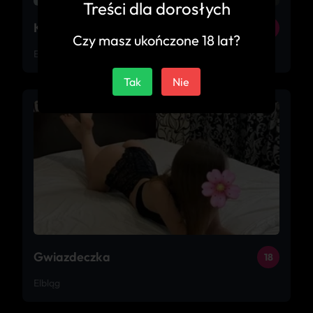
Treści dla dorosłych
Kamilka
27
Czy masz ukończone 18 lat?
Elbląg
Tak
Nie
Gwiazdeczka
18
Elbląg