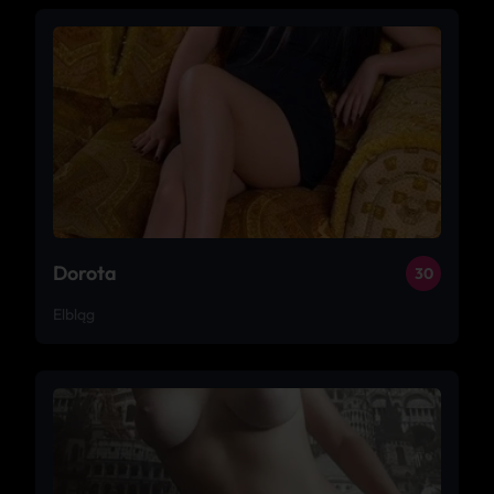
Dorota
30
Elbląg