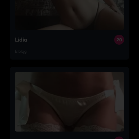
Lidia
20
Elbląg