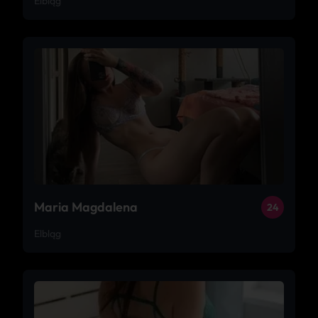
Elbląg
Maria Magdalena
24
Elbląg