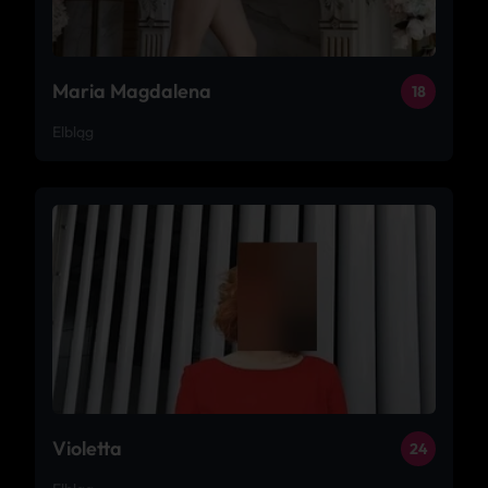
Maria Magdalena
18
Elbląg
Violetta
24