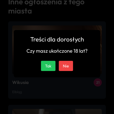
Inne ogłoszenia z tego
miasta
Treści dla dorosłych
Czy masz ukończone 18 lat?
Tak
Nie
Wikusia
21
Elbląg