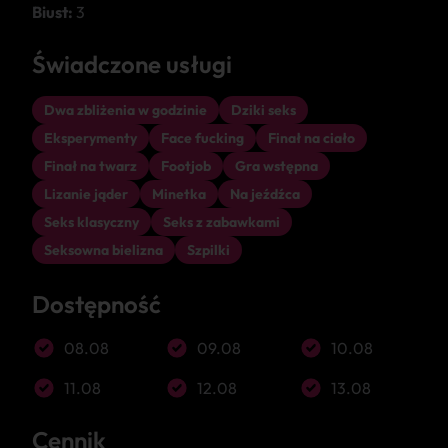
Biust:
3
Świadczone usługi
Dwa zbliżenia w godzinie
Dziki seks
Eksperymenty
Face fucking
Finał na ciało
Finał na twarz
Footjob
Gra wstępna
Lizanie jąder
Minetka
Na jeźdźca
Seks klasyczny
Seks z zabawkami
Seksowna bielizna
Szpilki
Dostępność
08.08
09.08
10.08
11.08
12.08
13.08
Cennik