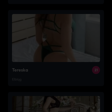
Tereska
21
Elbląg