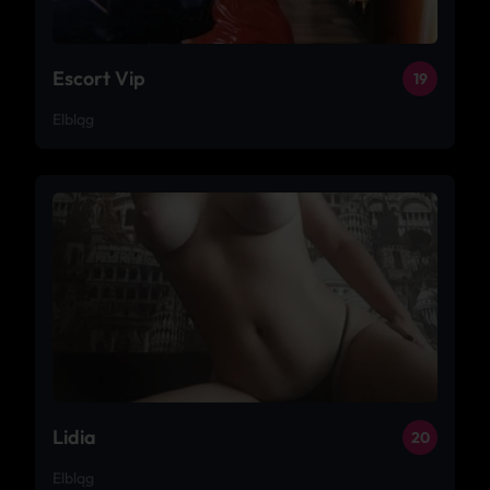
Escort Vip
19
Elbląg
Lidia
20
Elbląg