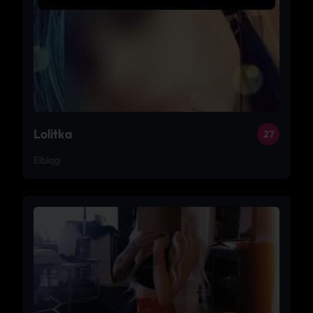
Lolitka
27
Elbląg