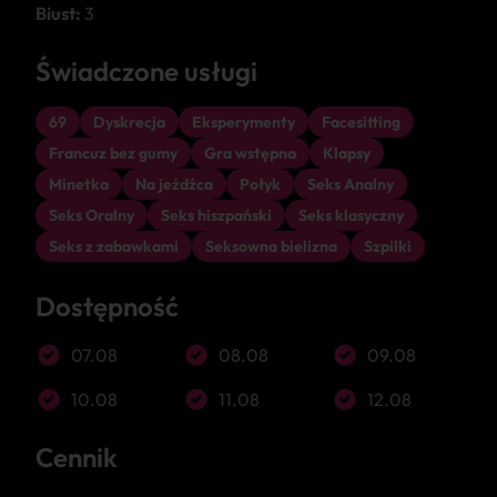
Biust:
3
Świadczone usługi
69
Dyskrecja
Eksperymenty
Facesitting
Francuz bez gumy
Gra wstępna
Klapsy
Minetka
Na jeźdźca
Połyk
Seks Analny
Seks Oralny
Seks hiszpański
Seks klasyczny
Seks z zabawkami
Seksowna bielizna
Szpilki
Dostępność
07.08
08.08
09.08
10.08
11.08
12.08
Cennik