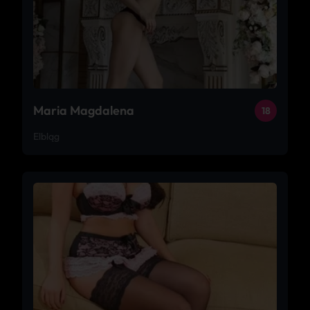
Maria Magdalena
18
Elbląg