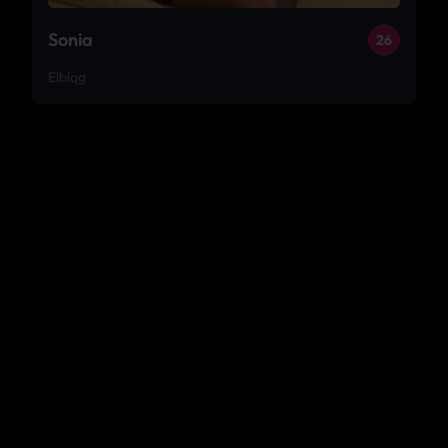
Sonia
26
Elbląg