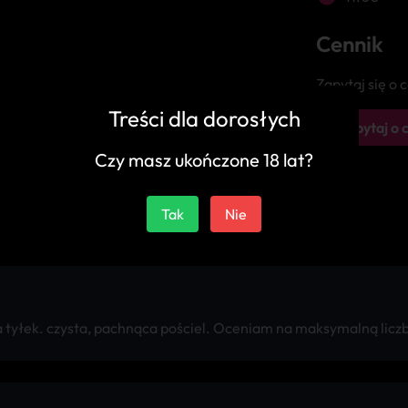
Cennik
Zapytaj się o
Treści dla dorosłych
Zapytaj o 
Czy masz ukończone 18 lat?
Tak
Nie
a tyłek. czysta, pachnąca pościel. Oceniam na maksymalną lic