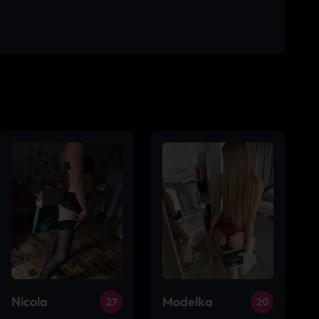
Nicola
Modelka
27
20