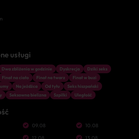
m
ne usługi
Dwa zbliżenia w godzinie
Dyskrecja
Dziki seks
Finał na ciało
Finał na twarz
Finał w buzi
gumy
Na jeźdźca
Od tyłu
Seks hiszpański
y
Seksowna bielizna
Szpilki
Uległość
ość
09.08
10.08
12.08
13.08