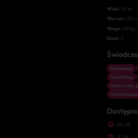
Wiek:
19 lat
Wzrost:
170 c
Waga:
48 kg
Biust:
2
Świadczo
Dominacja
Facesitting
Francuz bez 
Seks klasyczn
Dostępn
08.08
11.08