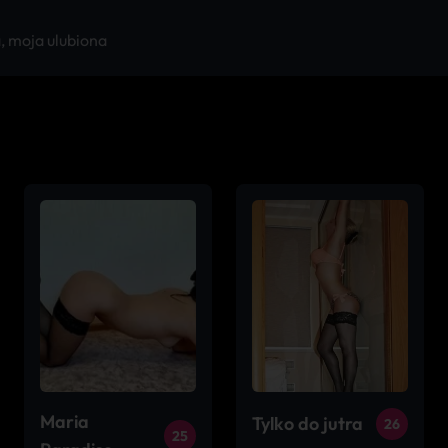
, moja ulubiona
Maria
Tylko do jutra
26
25