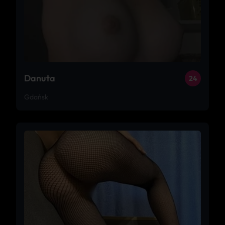
Danuta
24
Gdańsk