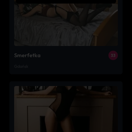
Smerfetka
33
Gdańsk