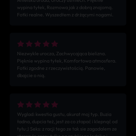
Anielska uroda, Uroczy uśmiech. Pięknie
wypina tyłek, Rozmowa jak z dobrą znajomą.
Fotki realne. Wyszedłem z drżącymi nogami.
Niezwykle urocza, Zachwycająca bielizna.
Pięknie wypina tyłek, Komfortowa atmosfera.
Fotki zgodne z rzeczywistością. Panowie,
dbajcie o nią.
Wyglad: kwestia gustu, akurat moj typ. Buzia
ładna, dupcia też, jest za co złapać i klepnąć od
tyłu ;) Seks: z racji tego ze tak sie zagadalem ze