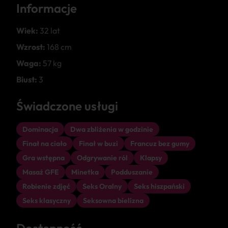
Informacje
Wiek:
32 lat
Wzrost:
168 cm
Waga:
57 kg
Biust:
3
Świadczone usługi
Dominacja
Dwa zbliżenia w godzinie
Finał na ciało
Finał w buzi
Francuz bez gumy
Gra wstępna
Odgrywanie ról
Klapsy
Masaż GFE
Minetka
Podduszanie
Robienie zdjęć
Seks Oralny
Seks hiszpański
Seks klasyczny
Seksowna bielizna