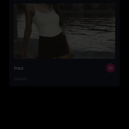
Inez
25
Gdynia