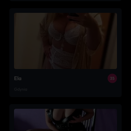
Ela
35
Gdynia