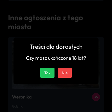
Inne ogłoszenia z tego
miasta
Treści dla dorosłych
Czy masz ukończone 18 lat?
Tak
Nie
Weronika
35
Gdynia