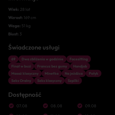
Wiek:
28 lat
Wzrost:
169 cm
Waga:
51 kg
Biust:
3
Świadczone usługi
69
Dwa zbliżenia w godzinie
Facesitting
Finał w buzi
Francuz bez gumy
Handjob
Masaż klasyczny
Minetka
Na jeźdźca
Połyk
Seks Oralny
Seks klasyczny
Szpilki
Dostępność
07.08
08.08
09.08