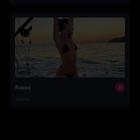
Roksa
31
Gdynia