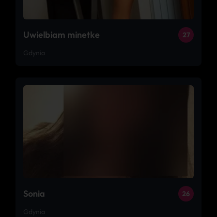
Uwielbiam minetke
27
Gdynia
Sonia
26
Gdynia