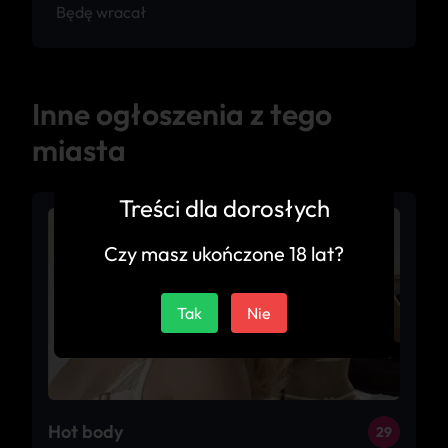
Będę wracał
Inne ogłoszenia z tego
miasta
Treści dla dorosłych
Czy masz ukończone 18 lat?
Tak
Nie
Hot body
29