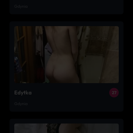
Gdynia
Edytka
27
Gdynia