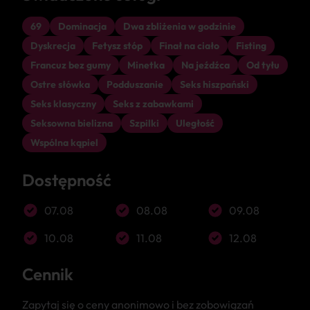
69
Dominacja
Dwa zbliżenia w godzinie
Dyskrecja
Fetysz stóp
Finał na ciało
Fisting
Francuz bez gumy
Minetka
Na jeźdźca
Od tyłu
Ostre słówka
Podduszanie
Seks hiszpański
Seks klasyczny
Seks z zabawkami
Seksowna bielizna
Szpilki
Uległość
Wspólna kąpiel
Dostępność
07.08
08.08
09.08
10.08
11.08
12.08
Cennik
Zapytaj się o ceny anonimowo i bez zobowiązań