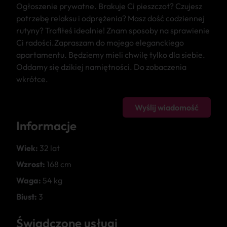
Ogłoszenie prywatne. Brakuje Ci pieszczot? Czujesz
potrzebę relaksu i odprężenia? Masz dość codziennej
rutyny? Trafiłeś idealnie! Znam sposoby na sprawienie
Ci radości.Zapraszam do mojego eleganckiego
apartamentu. Będziemy mieli chwilę tylko dla siebie.
Oddamy się dzikiej namiętności. Do zobaczenia
wkrótce.
Wyślij wiadomość
Informacje
Wiek:
32 lat
Wzrost:
168 cm
Waga:
54 kg
Biust:
3
Świadczone usługi