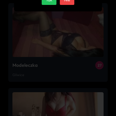
Modeleczka
27
Gliwice