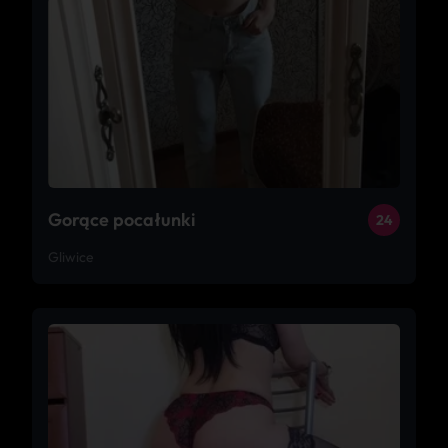
Gorące pocałunki
24
Gliwice