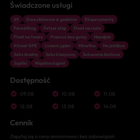
Świadczone usługi
69
Dwa zbliżenia w godzinie
Eksperymenty
Facesitting
Fetysz stóp
Finał na ciało
Finał na twarz
Francuz bez gumy
Handjob
Klimat GFE
Lizanie jąder
Minetka
Na jeźdźca
Seks Analny
Seks klasyczny
Seksowna bielizna
Szpilki
Wspólna kąpiel
Dostępność
09.08
10.08
11.08
12.08
13.08
14.08
Cennik
Zapytaj się o ceny anonimowo i bez zobowiązań