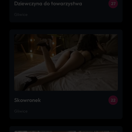
Dziewczyna do towarzystwa
27
Gliwice
Skowronek
22
Gliwice