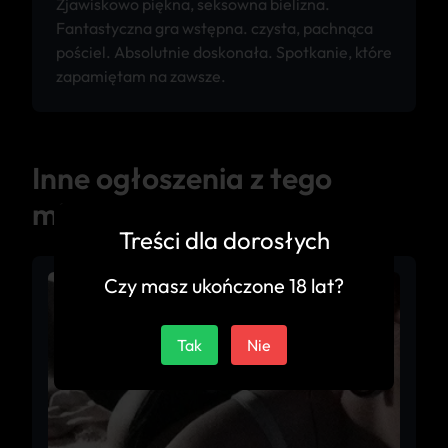
Zjawiskowo piękna, seksowna bielizna.
Fantastyczna gra wstępna. czysta, pachnąca
pościel. Absolutnie doskonała. Spotkanie, które
zapamiętam na zawsze.
Inne ogłoszenia z tego
miasta
Treści dla dorosłych
Czy masz ukończone 18 lat?
Tak
Nie