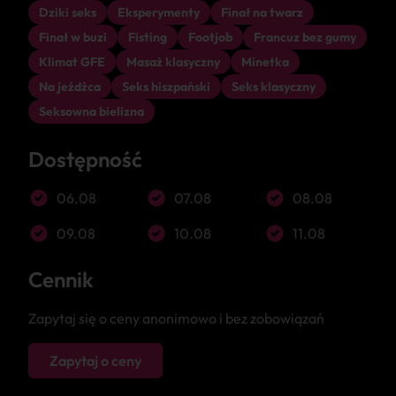
Dziki seks
Eksperymenty
Finał na twarz
Finał w buzi
Fisting
Footjob
Francuz bez gumy
Klimat GFE
Masaż klasyczny
Minetka
Na jeźdźca
Seks hiszpański
Seks klasyczny
Seksowna bielizna
Dostępność
06.08
07.08
08.08
09.08
10.08
11.08
Cennik
Zapytaj się o ceny anonimowo i bez zobowiązań
Zapytaj o ceny