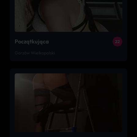
Początkująca
22
Gorzów Wielkopolski