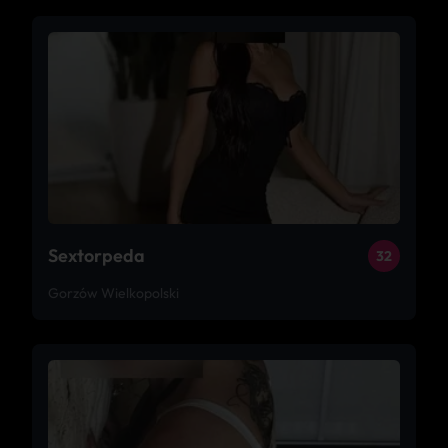
Sextorpeda
32
Gorzów Wielkopolski