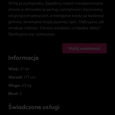
Witaj przystojniaku, Spędźmy razem niezapomniane
chwile w atmosferze pełnej namiętności Zaczniemy
od gorących pieszczot, a następnie kiedy juz będziesz
gotowy, skostujesz mojej pysznej cipki. Odkryjesz, jak
smakuje rozkosz. Chcesz wiedzieć, co będzie dalej?
Spotkajmy się i zobaczysz.
Wyślij wiadomość
Informacje
Wiek:
21 lat
Wzrost:
177 cm
Waga:
63 kg
Biust:
3
Świadczone usługi