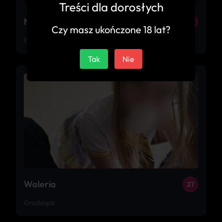
Treści dla dorosłych
Nimfomanka
26
Czy masz ukończone 18 lat?
Grudziądz
Tak
Nie
Waleria
27
Grudziądz