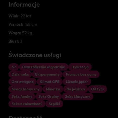
Informacje
Wiek:
22 lat
Wzrost:
168 cm
Waga:
52 kg
Biust:
3
Świadczone usługi
69
Dwa zbliżenia w godzinie
Dyskrecja
Dziki seks
Eksperymenty
Francuz bez gumy
Gra wstępna
Klimat GFE
Lizanie jąder
Masaż klasyczny
Minetka
Na jeźdźca
Od tyłu
Seks Analny
Seks Oralny
Seks klasyczny
Seks z zabawkami
Szpilki