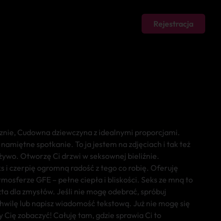
Rejestracja
nie, Cudowna dziewczyna z idealnymi proporcjami.
amiętne spotkanie. To ja jestem na zdjęciach i tak też
ywo. Otworzę Ci drzwi w seksownej bieliźnie.
 i czerpię ogromną radość z tego co robię. Oferuję
mosferze GFE – pełne ciepła i bliskości. Seks ze mną to
ta dla zmysłów. Jeśli nie mogę odebrać, spróbuj
hwilę lub napisz wiadomość tekstową. Już nie mogę się
 Cię zobaczyć! Całuję tam, gdzie sprawia Ci to