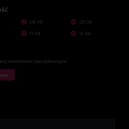
ość
08.08
09.08
11.08
12.08
 ceny anonimowo i bez zobowiązań
ceny