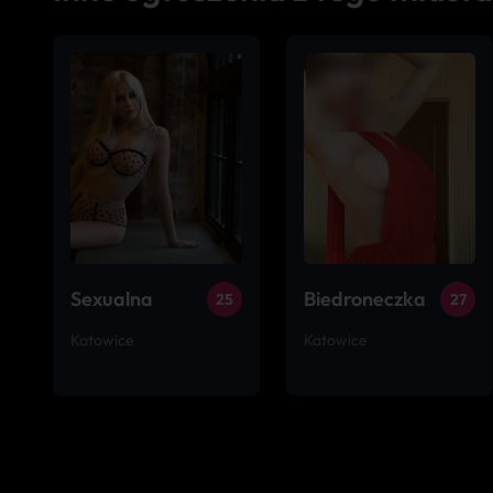
Sexualna
Biedroneczka
25
27
Katowice
Katowice