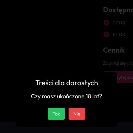
Dostępn
07.08
10.08
Cennik
Zapytaj się o
Zapytaj o 
Treści dla dorosłych
Czy masz ukończone 18 lat?
Tak
Nie