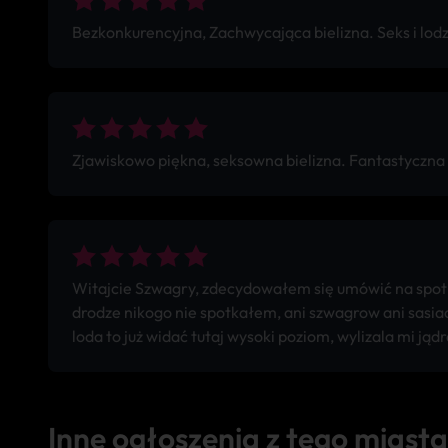
Bezkonkurencyjna, Zachwycająca bielizna. Seks i lod
Zjawiskowo piękna, seksowna bielizna. Fantastyczna
Witajcie Szwagry, zdecydowałem się umówić na spotkan
drodze nikogo nie spotkałem, ani szwagrow ani sasiado
loda to już widać tutaj wysoki poziom, wylizala mi ją
Inne ogłoszenia z tego miasta