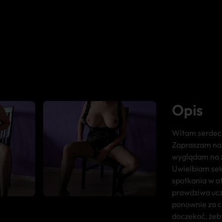
Opis
Witam serdecz
Zapraszam na n
wyglądam na ż
Uwielbiam seks
spotkania w at
prawdziwa ucz
ponownie za c
doczekać, żeby