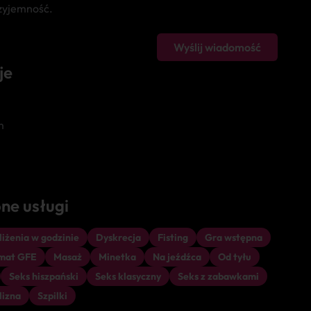
zyjemność.
Wyślij wiadomość
je
m
ne usługi
iżenia w godzinie
Dyskrecja
Fisting
Gra wstępna
imat GFE
Masaż
Minetka
Na jeźdźca
Od tyłu
Seks hiszpański
Seks klasyczny
Seks z zabawkami
lizna
Szpilki