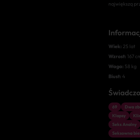
największą pr
Informac
Wiek:
25 lat
Wzrost:
167 c
Waga:
58 kg
Biust:
4
Świadczo
69
Dwa zbl
Klapsy
Kl
Seks Analny
Seksowna bie