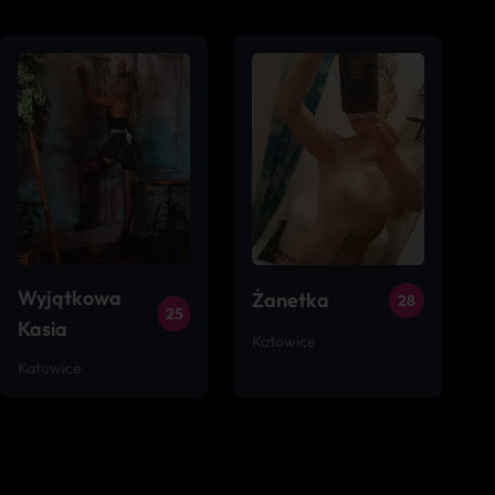
Wyjątkowa
Żanetka
28
25
Kasia
Katowice
Katowice