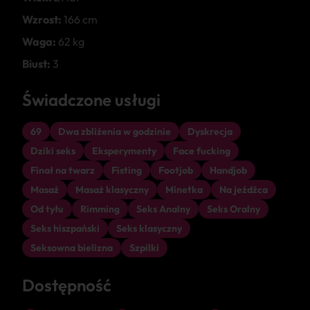
Wzrost:
166 cm
Waga:
62 kg
Biust:
3
Świadczone usługi
69
Dwa zbliżenia w godzinie
Dyskrecja
Dziki seks
Eksperymenty
Face fucking
Finał na twarz
Fisting
Footjob
Handjob
Masaż
Masaż klasyczny
Minetka
Na jeźdźca
Od tyłu
Rimming
Seks Analny
Seks Oralny
Seks hiszpański
Seks klasyczny
Seksowna bielizna
Szpilki
Dostępność