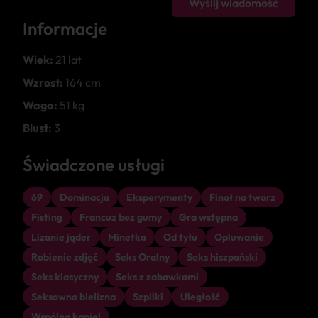
Wyślij wiadomość
Informacje
Wiek:
21 lat
Wzrost:
164 cm
Waga:
51 kg
Biust:
3
Świadczone usługi
69
Dominacja
Eksperymenty
Finał na twarz
Fisting
Francuz bez gumy
Gra wstępna
Lizanie jąder
Minetka
Od tyłu
Opluwanie
Robienie zdjęć
Seks Oralny
Seks hiszpański
Seks klasyczny
Seks z zabawkami
Seksowna bielizna
Szpilki
Uległość
Wspólna kąpiel