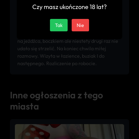
zaczynamy od lodzika. Następnie diva sama
Czy masz ukończone 18 lat?
proponuję pozycję: na stojąco od tyłu obok
lustra. Miejsce nie przypadkowe bo widoki
Tak
Nie
rewelacyjne. Znów na łóżko, pozycja od tyłu
leżąc. Dużo pozycji przerobionych, klasycznie,
na jeźdźca, boczkiem ale niestety drugi raz nie
udało się strzelić. Na koniec chwila miłej
rozmowy. Wizyta w łazience, buziak I do
następnego. Rozliczenie po robocie.
Inne ogłoszenia z tego
miasta