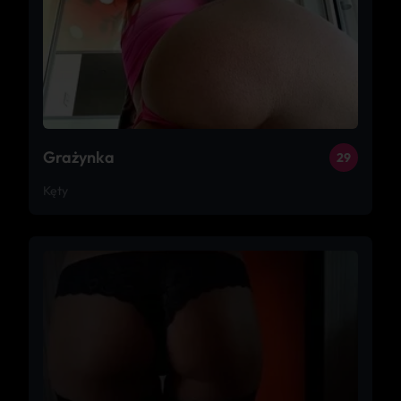
Grażynka
29
Kęty