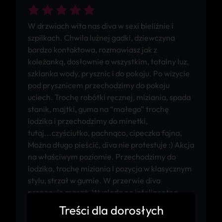
W drzwiach wita nas diva w sexi bieliźnie i
szpilkach. Chwila luźnej gadki, dziewczyna
bardzo kontaktowa, rozmawiasz jak z
koleżanką, dosłownie o wszystkim, totalny luz,
szklanka wody, prysznic i do pokoju. Po wizycie
pod prysznicem przechodzimy do pokoju
uciech. Trochę robótki ręcznej, miziania, spada
stanik, majtki, guma na “małego” trochę
lodzika i przechodzimy do minetki,
tutaj...czyściutko, pachnąco, cipeczka fajna,
Można długo pieścić, diva nie protestuje :) Akcja
na właściwym poziomie. Przechodzimy do
lodzika, trochę miziania I pozycja w klasycznym
stylu, strzał w gumie. W przerwie diva
proponuję masaż. Wygląda na inteligentną
fajną dziewczynę. dba o nas I miłą atmosferę.
Treści dla dorosłych
Po chwili przerwy próbujemy drugi raz :) znów