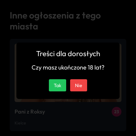
Inne ogłoszenia z tego
miasta
Treści dla dorosłych
Czy masz ukończone 18 lat?
Tak
Nie
Pani z Roksy
23
Kielce