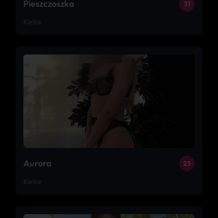
Pieszczoszka
31
Kielce
Aurora
23
Kielce