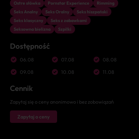
Ostre słówka
Pornstar Experience
Rimming
Seks Analny
Seks Oralny
Seks hiszpański
Seks klasyczny
Seks z zabawkami
Seksowna bielizna
Szpilki
Dostępność
06.08
07.08
08.08
09.08
10.08
11.08
Cennik
Zapytaj się o ceny anonimowo i bez zobowiązań
Zapytaj o ceny