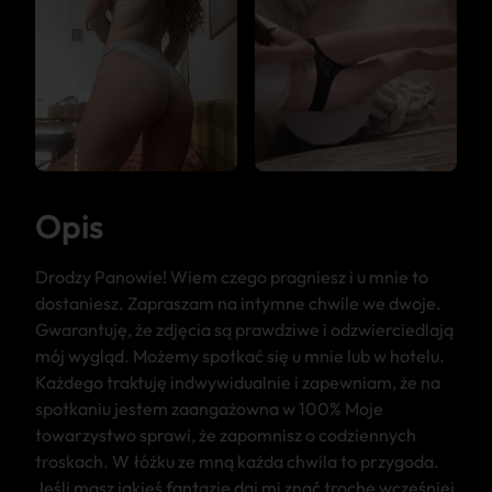
Opis
Drodzy Panowie! Wiem czego pragniesz i u mnie to
dostaniesz. Zapraszam na intymne chwile we dwoje.
Gwarantuję, że zdjęcia są prawdziwe i odzwierciedlają
mój wygląd. Możemy spotkać się u mnie lub w hotelu.
Każdego traktuję indwywidualnie i zapewniam, że na
spotkaniu jestem zaangażowna w 100% Moje
towarzystwo sprawi, że zapomnisz o codziennych
troskach. W łóżku ze mną każda chwila to przygoda.
Jeśli masz jakieś fantazję daj mi znać trochę wcześniej