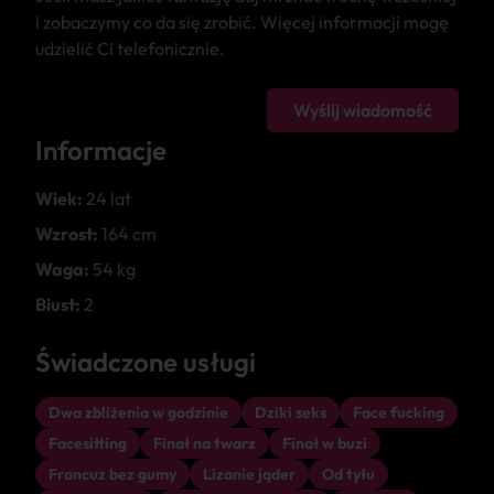
i zobaczymy co da się zrobić. Więcej informacji mogę
udzielić Ci telefonicznie.
Wyślij wiadomość
Informacje
Wiek:
24 lat
Wzrost:
164 cm
Waga:
54 kg
Biust:
2
Świadczone usługi
Dwa zbliżenia w godzinie
Dziki seks
Face fucking
Facesitting
Finał na twarz
Finał w buzi
Francuz bez gumy
Lizanie jąder
Od tyłu