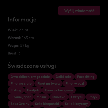
Wyślij wiadomość
Informacje
Wiek:
27 lat
Wzrost:
163 cm
Waga:
57 kg
Biust:
3
Świadczone usługi
Dwa zbliżenia w godzinie
Dziki seks
Facesitting
Finał na ciało
Finał na twarz
Finał w buzi
Fisting
Footjob
Francuz bez gumy
Lizanie jąder
Masaż
Minetka
Od tyłu
Połyk
Seks Oralny
Seks hiszpański
Seks klasyczny