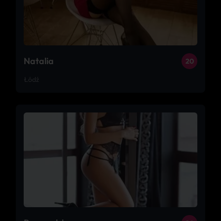
Natalia
20
Łódź