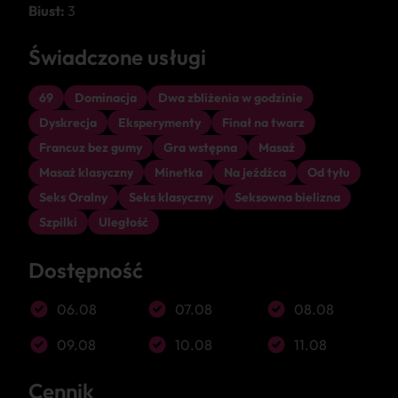
Biust:
3
Świadczone usługi
69
Dominacja
Dwa zbliżenia w godzinie
Dyskrecja
Eksperymenty
Finał na twarz
Francuz bez gumy
Gra wstępna
Masaż
Masaż klasyczny
Minetka
Na jeźdźca
Od tyłu
Seks Oralny
Seks klasyczny
Seksowna bielizna
Szpilki
Uległość
Dostępność
06.08
07.08
08.08
09.08
10.08
11.08
Cennik