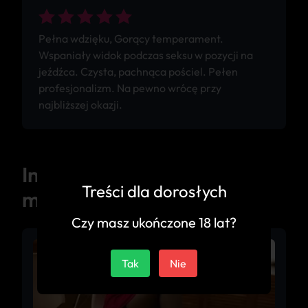
Pełna wdzięku, Gorący temperament.
Wspaniały widok podczas seksu w pozycji na
jeźdźca. Czysta, pachnąca pościel. Pełen
profesjonalizm. Na pewno wrócę przy
najbliższej okazji.
Inne ogłoszenia z tego
Treści dla dorosłych
miasta
Czy masz ukończone 18 lat?
Tak
Nie