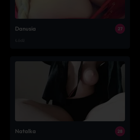
Danusia
27
Łódź
Natalka
28