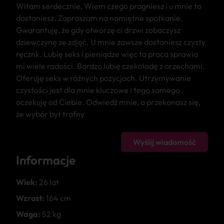
Witam serdecznie, Wiem czego pragniesz i u mnie to
dostaniesz. Zapraszam na namiętne spotkanie.
Gwarantuję, że gdy otworzę ci drzwi zobaczysz
dziewczynę ze zdjęć. U mnie zawsze dostaniesz czysty
ręcznk. Lubię seks i pieniądze więc ta praca sprawia
mi wiele radości. Bardzo lubię czekoladę z orzechami.
Oferuję seks w różnych pozycjach. Utrzymywanie
czystości jest dla mnie kluczowe i tego samego
oczekuję od Ciebie. Odwiedź mnie, a przekonasz się,
że wybór był trafny.
Wyślij wiadomość
Informacje
Wiek:
26 lat
Wzrost:
164 cm
Waga:
52 kg