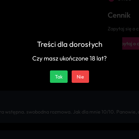
Cennik
Zapytaj się o
Treści dla dorosłych
Zapytaj o 
Czy masz ukończone 18 lat?
Tak
Nie
gra wstępna. swobodna rozmowa. Jak dla mnie 10/10. Panowie, d