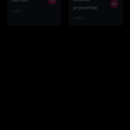
18
24
prywatnie
Lublin
Lublin