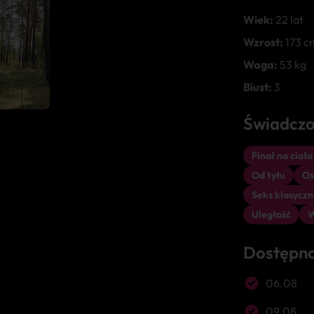
Wiek:
22 lat
Wzrost:
173 c
Waga:
53 kg
Biust:
3
Świadczo
Finał na ciało
Od tyłu
Os
Seks klasyczn
Uległość
W
Dostępn
06.08
09.08