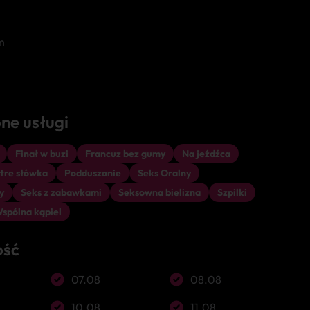
m
ne usługi
Finał w buzi
Francuz bez gumy
Na jeźdźca
tre słówka
Podduszanie
Seks Oralny
y
Seks z zabawkami
Seksowna bielizna
Szpilki
spólna kąpiel
ość
07.08
08.08
10.08
11.08