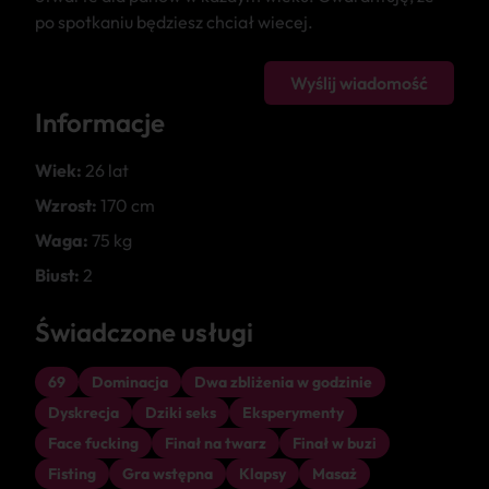
po spotkaniu będziesz chciał wiecej.
Wyślij wiadomość
Informacje
Wiek:
26 lat
Wzrost:
170 cm
Waga:
75 kg
Biust:
2
Świadczone usługi
69
Dominacja
Dwa zbliżenia w godzinie
Dyskrecja
Dziki seks
Eksperymenty
Face fucking
Finał na twarz
Finał w buzi
Fisting
Gra wstępna
Klapsy
Masaż