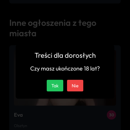
Inne ogłoszenia z tego
miasta
Treści dla dorosłych
Czy masz ukończone 18 lat?
Tak
Nie
Eva
30
Olsztyn