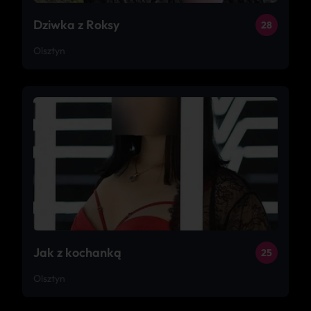
Dziwka z Roksy
28
Olsztyn
Jak z kochanką
25
Olsztyn