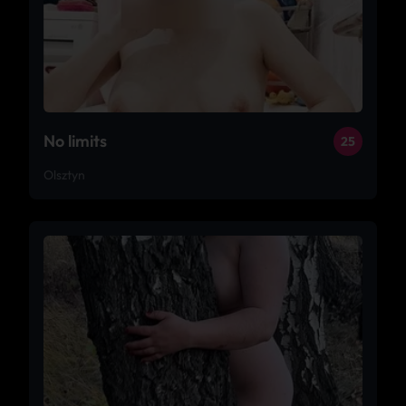
No limits
25
Olsztyn