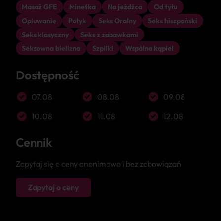
Masaż GFE
Minetka
Na jeźdźca
Od tyłu
Opluwanie
Połyk
Seks Oralny
Seks hiszpański
Seks klasyczny
Seks z zabawkami
Seksowna bielizna
Szpilki
Wspólna kąpiel
Dostępność
07.08
08.08
09.08
10.08
11.08
12.08
Cennik
Zapytaj się o ceny anonimowo i bez zobowiązań
Zapytaj o ceny