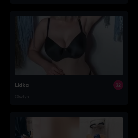
Lidka
32
Olsztyn