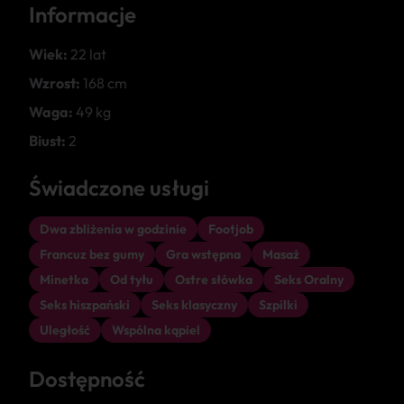
Informacje
Wiek:
22 lat
Wzrost:
168 cm
Waga:
49 kg
Biust:
2
Świadczone usługi
Dwa zbliżenia w godzinie
Footjob
Francuz bez gumy
Gra wstępna
Masaż
Minetka
Od tyłu
Ostre słówka
Seks Oralny
Seks hiszpański
Seks klasyczny
Szpilki
Uległość
Wspólna kąpiel
Dostępność