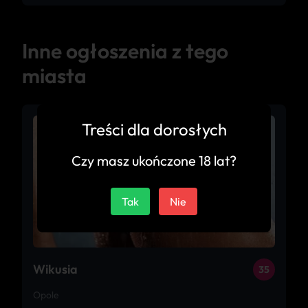
Inne ogłoszenia z tego
miasta
Treści dla dorosłych
Czy masz ukończone 18 lat?
Tak
Nie
Wikusia
35
Opole