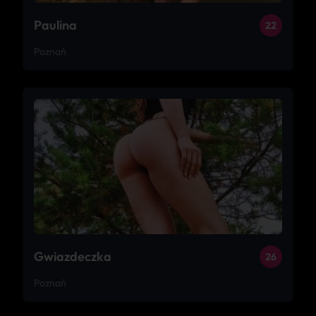
Paulina
22
Poznań
Gwiazdeczka
26
Poznań