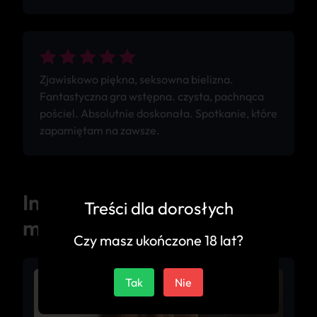
Zjawiskowo piękna, seksowna bielizna.
Fantastyczna gra wstępna. czysta, pachnąca
pościel. Absolutnie doskonała. Spotkanie, które
zapamiętam na zawsze.
Inne ogłoszenia z tego
Treści dla dorosłych
miasta
Czy masz ukończone 18 lat?
Tak
Nie