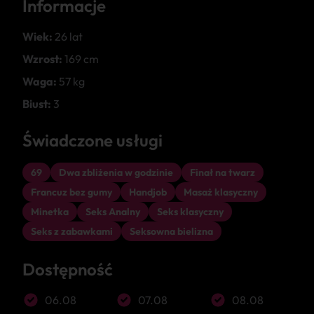
Informacje
Wiek:
26 lat
Wzrost:
169 cm
Waga:
57 kg
Biust:
3
Świadczone usługi
69
Dwa zbliżenia w godzinie
Finał na twarz
Francuz bez gumy
Handjob
Masaż klasyczny
Minetka
Seks Analny
Seks klasyczny
Seks z zabawkami
Seksowna bielizna
Dostępność
06.08
07.08
08.08