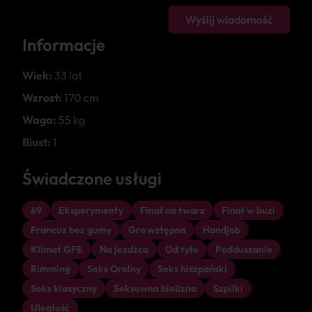
Wyślij wiadomość
Informacje
Wiek:
33 lat
Wzrost:
170 cm
Waga:
55 kg
Biust:
1
Świadczone usługi
69
Eksperymenty
Finał na twarz
Finał w buzi
Francuz bez gumy
Gra wstępna
Handjob
Klimat GFE
Na jeźdźca
Od tyłu
Podduszanie
Rimming
Seks Oralny
Seks hiszpański
Seks klasyczny
Seksowna bielizna
Szpilki
Uległość