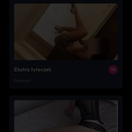
Ekstra tyłeczek
32
Przemyśl