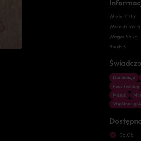
Informac
Wiek:
30 lat
Wzrost:
169 c
Waga:
56 kg
Biust:
3
Świadczo
Dominacja
Face fucking
Masaż
Min
Wspólna kąpi
Dostępn
06.08