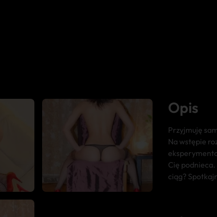
Opis
Przyjmuję sam
Na wstępie ro
eksperymentow
Cię podnieca. 
ciąg? Spotkajm