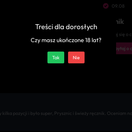
09.08
Cennik
Treści dla dorosłych
Zapytaj się o
Czy masz ukończone 18 lat?
Zapytaj o 
Tak
Nie
kilka pozycji i było super, Prysznic i świeży ręcznik. Oceniam