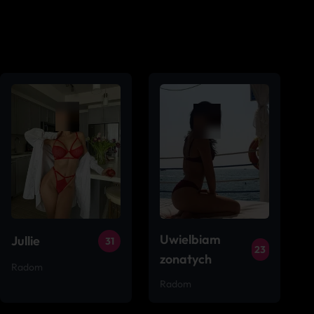
Uwielbiam
Jullie
31
23
zonatych
Radom
Radom