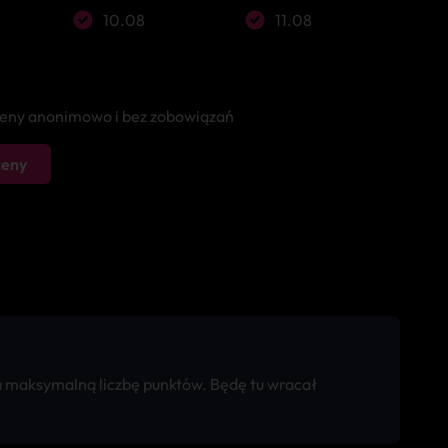
10.08
11.08
 ceny anonimowo i bez zobowiązań
ceny
 na maksymalną liczbę punktów. Będę tu wracał