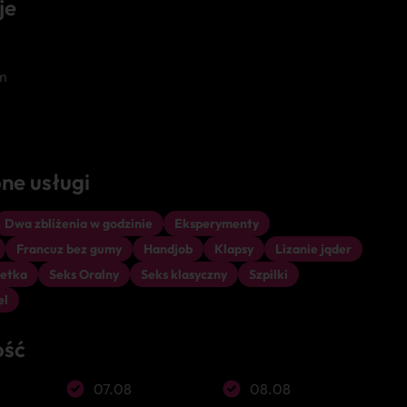
je
m
ne usługi
Dwa zbliżenia w godzinie
Eksperymenty
Francuz bez gumy
Handjob
Klapsy
Lizanie jąder
etka
Seks Oralny
Seks klasyczny
Szpilki
el
ość
07.08
08.08