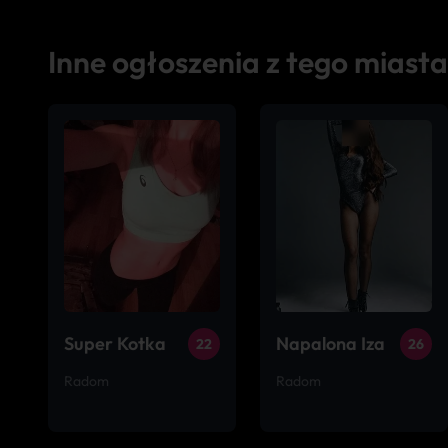
Inne ogłoszenia z tego miasta
Super Kotka
Napalona Iza
22
26
Radom
Radom