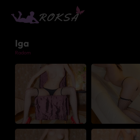
Iga
Radom