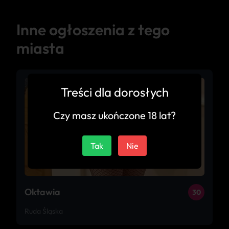
Inne ogłoszenia z tego
miasta
Treści dla dorosłych
Czy masz ukończone 18 lat?
Tak
Nie
Oktawia
30
Ruda Śląska