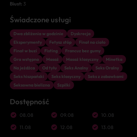
Biust:
3
Świadczone usługi
Dwa zbliżenia w godzinie
Dyskrecja
Eksperymenty
Fetysz stóp
Finał na ciało
Finał w buzi
Fisting
Francuz bez gumy
Gra wstępna
Masaż
Masaż klasyczny
Minetka
Na jeźdźca
Od tyłu
Seks Analny
Seks Oralny
Seks hiszpański
Seks klasyczny
Seks z zabawkami
Seksowna bielizna
Szpilki
Dostępność
08.08
09.08
10.08
11.08
12.08
13.08