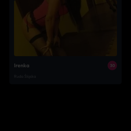
Irenka
30
Ruda Śląska