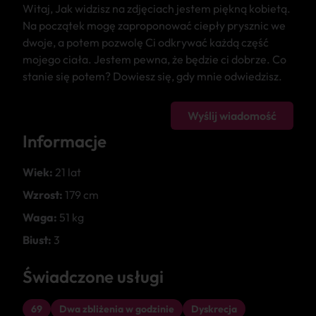
Witaj, Jak widzisz na zdjęciach jestem piękną kobietą.
Na początek mogę zaproponować ciepły prysznic we
dwoje, a potem pozwolę Ci odkrywać każdą część
mojego ciała. Jestem pewna, że będzie ci dobrze. Co
stanie się potem? Dowiesz się, gdy mnie odwiedzisz.
Wyślij wiadomość
Informacje
Wiek:
21 lat
Wzrost:
179 cm
Waga:
51 kg
Biust:
3
Świadczone usługi
69
Dwa zbliżenia w godzinie
Dyskrecja