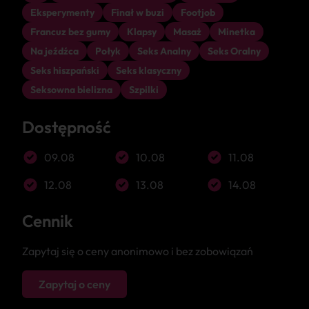
Eksperymenty
Finał w buzi
Footjob
Francuz bez gumy
Klapsy
Masaż
Minetka
Na jeźdźca
Połyk
Seks Analny
Seks Oralny
Seks hiszpański
Seks klasyczny
Seksowna bielizna
Szpilki
Dostępność
09.08
10.08
11.08
12.08
13.08
14.08
Cennik
Zapytaj się o ceny anonimowo i bez zobowiązań
Zapytaj o ceny