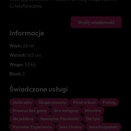
Ci telefonicznie.
Wyślij wiadomość
Informacje
Wiek:
26 lat
Wzrost:
163 cm
Waga:
52 kg
Biust:
2
Świadczone usługi
Dziki seks
Eksperymenty
Finał w buzi
Fisting
Francuz bez gumy
Gra wstępna
Minetka
Na jeźdźca
Namiętne Pocałunki
Od tyłu
Pornstar Experience
Seks Oralny
Seks hiszpański