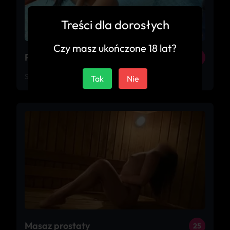
Treści dla dorosłych
Czy masz ukończone 18 lat?
Pielęgniarka
25
Sosnowiec
Tak
Nie
Masaz prostaty
25