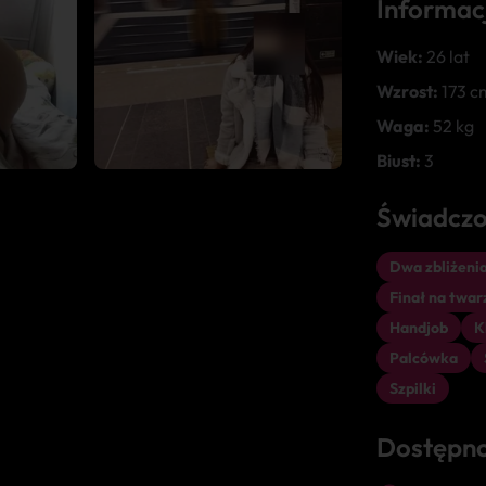
Informac
Wiek:
26 lat
Wzrost:
173 c
Waga:
52 kg
Biust:
3
Świadczo
Dwa zbliżenia
Finał na twar
Handjob
K
Palcówka
Szpilki
Dostępn