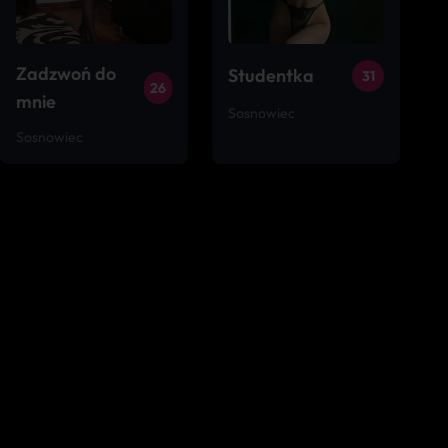
Zadzwoń do
Studentka
31
26
mnie
Sosnowiec
Sosnowiec