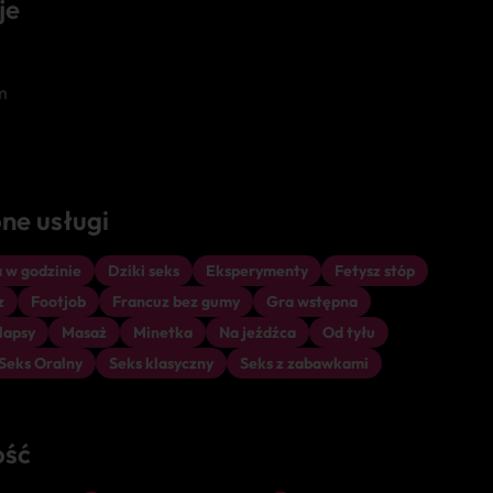
je
m
ne usługi
 w godzinie
Dziki seks
Eksperymenty
Fetysz stóp
z
Footjob
Francuz bez gumy
Gra wstępna
lapsy
Masaż
Minetka
Na jeźdźca
Od tyłu
Seks Oralny
Seks klasyczny
Seks z zabawkami
ość