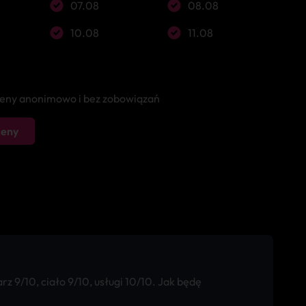
07.08
08.08
10.08
11.08
 ceny anonimowo i bez zobowiązań
ceny
 9/10, ciało 9/10, usługi 10/10. Jak będę