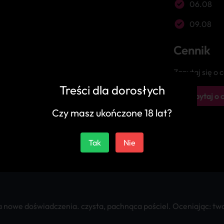
06.08
09.08
Cennik
Zapytaj się o
Treści dla dorosłych
Zapytaj o 
Czy masz ukończone 18 lat?
Tak
Nie
nowe doświadczenia. czysta, pachnąca pościel. Oceniając: twarz