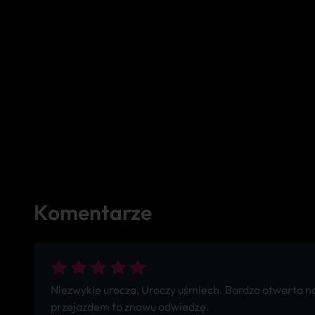
Komentarze
Niezwykle urocza, Uroczy uśmiech. Bardzo otwarta na 
przejazdem to znowu odwiedzę.