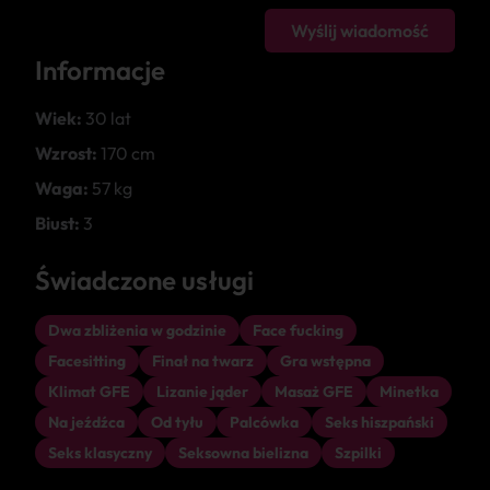
Wyślij wiadomość
Informacje
Wiek:
30 lat
Wzrost:
170 cm
Waga:
57 kg
Biust:
3
Świadczone usługi
Dwa zbliżenia w godzinie
Face fucking
Facesitting
Finał na twarz
Gra wstępna
Klimat GFE
Lizanie jąder
Masaż GFE
Minetka
Na jeźdźca
Od tyłu
Palcówka
Seks hiszpański
Seks klasyczny
Seksowna bielizna
Szpilki