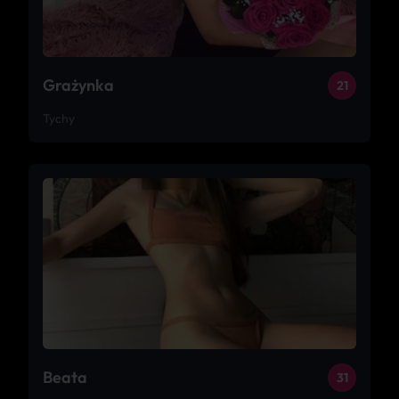
Grażynka
21
Tychy
Beata
31