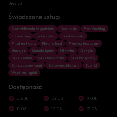
Biust:
3
Świadczone usługi
Dwa zbliżenia w godzinie
Dyskrecja
Face fucking
Facesitting
Fetysz stóp
Finał na ciało
Finał na twarz
Finał w buzi
Francuz bez gumy
Handjob
Lizanie jąder
Minetka
Od tyłu
Seks Analny
Seks hiszpański
Seks klasyczny
Seks z zabawkami
Seksowna bielizna
Szpilki
Wspólna kąpiel
Dostępność
08.08
09.08
10.08
11.08
12.08
13.08