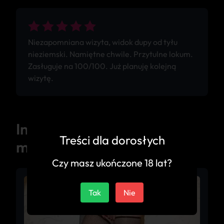
Niezapomniana wizyta, widok dupy od tyłu
nieziemski. Namiętne chwile. Przytulne lokum.
Zasługuje na 100/100. Już planuję kolejną
wizytę.
Inne ogłoszenia z tego
Treści dla dorosłych
miasta
Czy masz ukończone 18 lat?
Tak
Nie