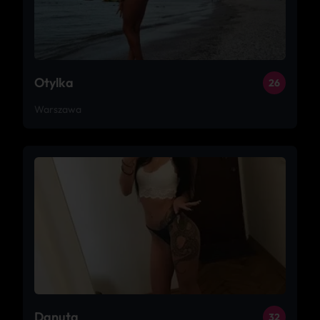
Otylka
26
Warszawa
Danuta
32