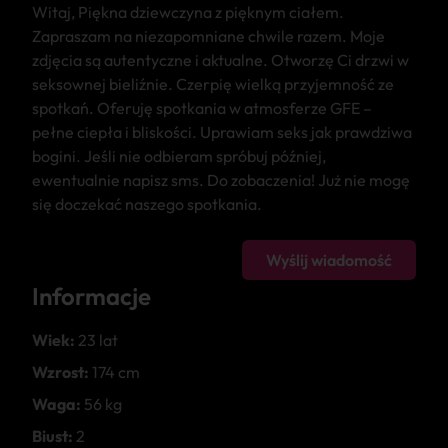
Witaj, Piękna dziewczyna z pięknym ciałem.
Zapraszam na niezapomniane chwile razem. Moje
zdjęcia są autentyczne i aktualne. Otworzę Ci drzwi w
seksownej bieliźnie. Czerpię wielką przyjemność ze
spotkań. Oferuję spotkania w atmosferze GFE –
pełne ciepła i bliskości. Uprawiam seks jak prawdziwa
bogini. Jeśli nie odbieram spróbuj później,
ewentualnie napisz sms. Do zobaczenia! Już nie mogę
się doczekać naszego spotkania.
Wyślij wiadomość
Informacje
Wiek:
23 lat
Wzrost:
174 cm
Waga:
56 kg
Biust:
2