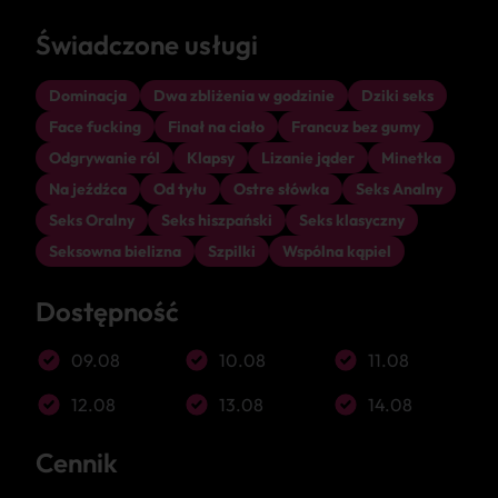
Świadczone usługi
Dominacja
Dwa zbliżenia w godzinie
Dziki seks
Face fucking
Finał na ciało
Francuz bez gumy
Odgrywanie ról
Klapsy
Lizanie jąder
Minetka
Na jeźdźca
Od tyłu
Ostre słówka
Seks Analny
Seks Oralny
Seks hiszpański
Seks klasyczny
Seksowna bielizna
Szpilki
Wspólna kąpiel
Dostępność
09.08
10.08
11.08
12.08
13.08
14.08
Cennik