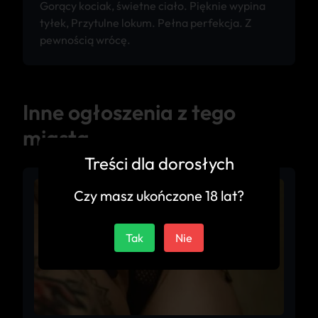
Gorący kociak, świetne ciało. Pięknie wypina
tyłek, Przytulne lokum. Pełna perfekcja. Z
pewnością wrócę.
Inne ogłoszenia z tego
miasta
Treści dla dorosłych
Czy masz ukończone 18 lat?
Tak
Nie