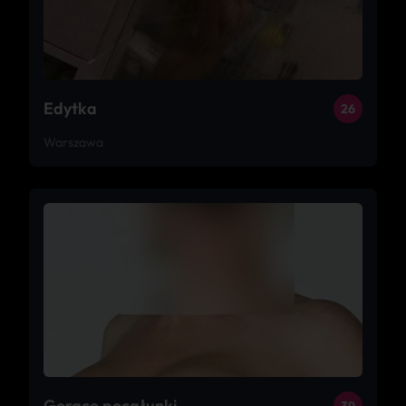
Edytka
26
Warszawa
Gorące pocałunki