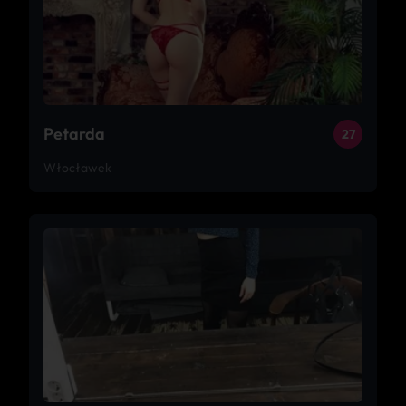
Petarda
27
Włocławek