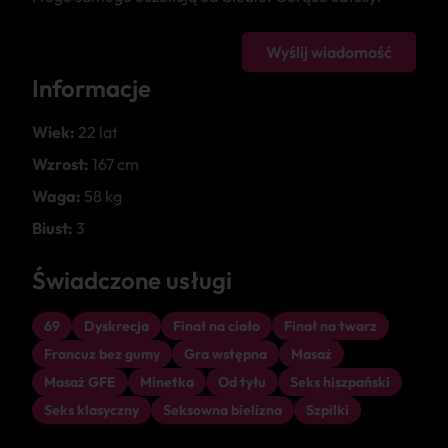
Wyślij wiadomość
Informacje
Wiek:
22 lat
Wzrost:
167 cm
Waga:
58 kg
Biust:
3
Świadczone usługi
69
Dyskrecja
Finał na ciało
Finał na twarz
Francuz bez gumy
Gra wstępna
Masaż
Masaż GFE
Minetka
Od tyłu
Seks hiszpański
Seks klasyczny
Seksowna bielizna
Szpilki