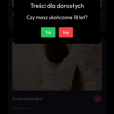
Treści dla dorosłych
Pati de lux
31
Czy masz ukończone 18 lat?
Włocławek
Tak
Nie
Truskaweczka
21
Włocławek