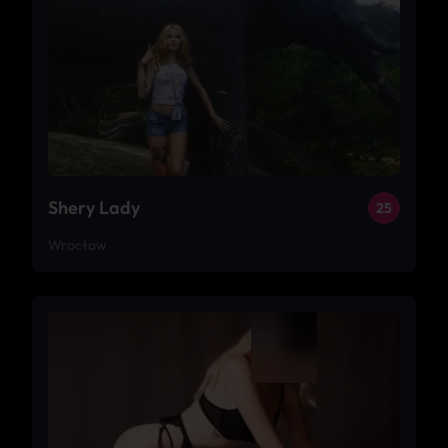
Shery Lady
25
Wrocław