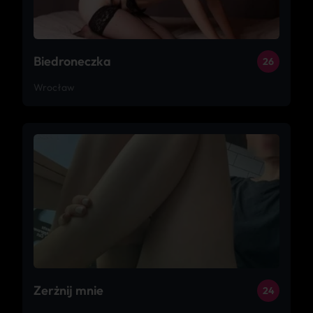
Biedroneczka
26
Wrocław
Zerżnij mnie
24