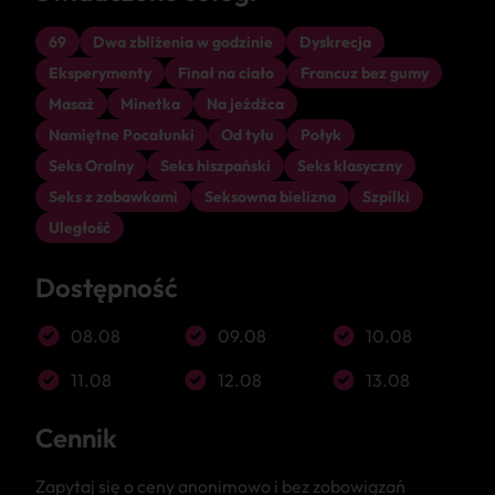
69
Dwa zbliżenia w godzinie
Dyskrecja
Eksperymenty
Finał na ciało
Francuz bez gumy
Masaż
Minetka
Na jeźdźca
Namiętne Pocałunki
Od tyłu
Połyk
Seks Oralny
Seks hiszpański
Seks klasyczny
Seks z zabawkami
Seksowna bielizna
Szpilki
Uległość
Dostępność
08.08
09.08
10.08
11.08
12.08
13.08
Cennik
Zapytaj się o ceny anonimowo i bez zobowiązań