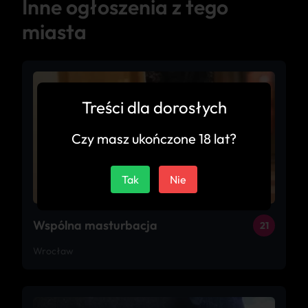
Inne ogłoszenia z tego
miasta
Treści dla dorosłych
Czy masz ukończone 18 lat?
Tak
Nie
Wspólna masturbacja
21
Wrocław