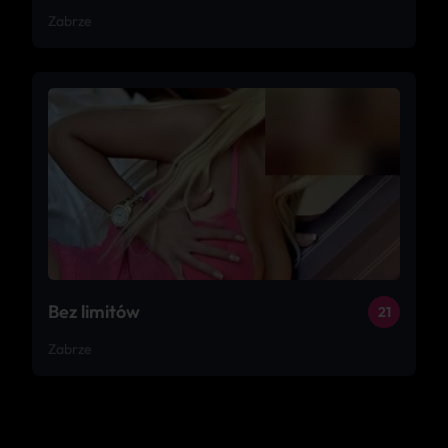
Zabrze
Bez limitów
21
Zabrze