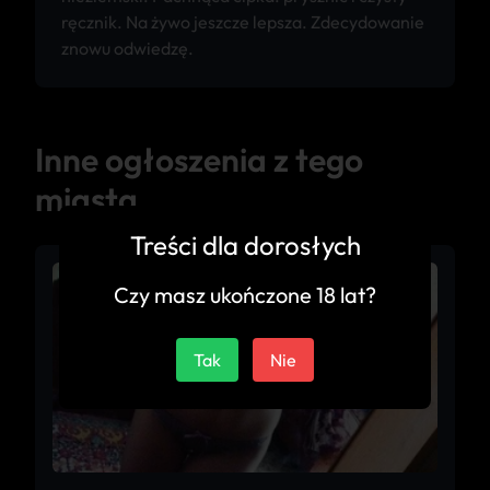
ręcznik. Na żywo jeszcze lepsza. Zdecydowanie
znowu odwiedzę.
Inne ogłoszenia z tego
miasta
Treści dla dorosłych
Czy masz ukończone 18 lat?
Tak
Nie