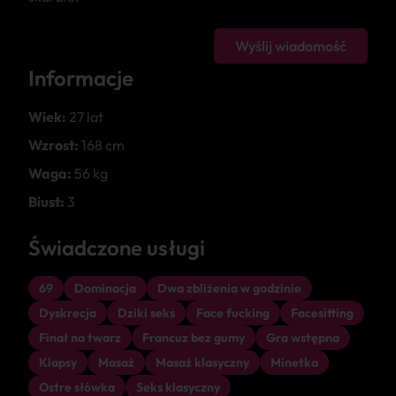
Wyślij wiadomość
Informacje
Wiek:
27 lat
Wzrost:
168 cm
Waga:
56 kg
Biust:
3
Świadczone usługi
69
Dominacja
Dwa zbliżenia w godzinie
Dyskrecja
Dziki seks
Face fucking
Facesitting
Finał na twarz
Francuz bez gumy
Gra wstępna
Klapsy
Masaż
Masaż klasyczny
Minetka
Ostre słówka
Seks klasyczny