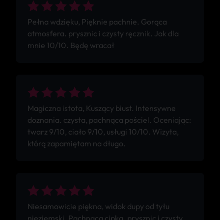
Pełna wdzięku, Pięknie pachnie. Gorąca
atmosfera. prysznic i czysty ręcznik. Jak dla
mnie 10/10. Będę wracał
Magiczna istota, Kuszący biust. Intensywne
doznania. czysta, pachnąca pościel. Oceniając:
twarz 9/10, ciało 9/10, usługi 10/10. Wizyta,
którą zapamiętam na długo.
Niesamowicie piękna, widok dupy od tyłu
nieziemski. Pachnąca cipka. prysznic i czysty