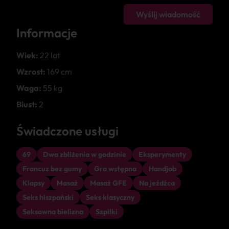
Wyślij wiadomość
Informacje
Wiek:
22 lat
Wzrost:
169 cm
Waga:
55 kg
Biust:
2
Świadczone usługi
69
Dwa zbliżenia w godzinie
Eksperymenty
Francuz bez gumy
Gra wstępna
Handjob
Klapsy
Masaż
Masaż GFE
Na jeźdźca
Seks hiszpański
Seks klasyczny
Seksowna bielizna
Szpilki