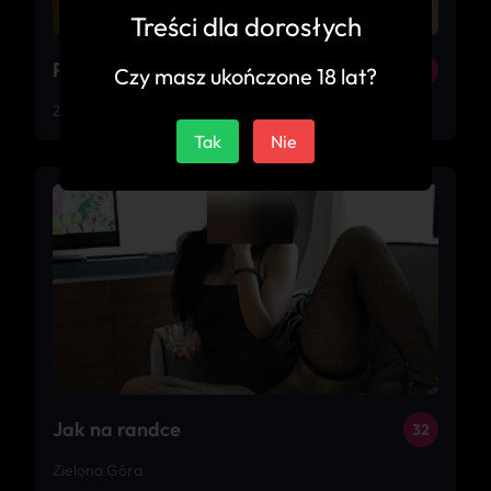
Treści dla dorosłych
Pani od polskiego
20
Czy masz ukończone 18 lat?
Zielona Góra
Tak
Nie
Jak na randce
32
Zielona Góra