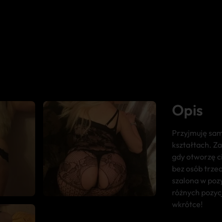
Opis
Przyjmuję sam
kształtach. Z
gdy otworzę ci
bez osób trze
szalona w poz
różnych pozyc
wkrótce!