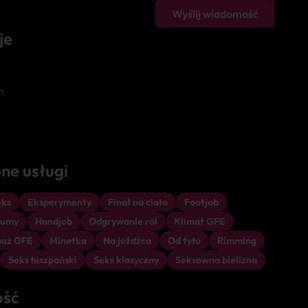
Wyślij wiadomość
je
m
ne usługi
eks
Eksperymenty
Finał na ciało
Footjob
gumy
Handjob
Odgrywanie ról
Klimat GFE
aż GFE
Minetka
Na jeźdźca
Od tyłu
Rimming
Seks hiszpański
Seks klasyczny
Seksowna bielizna
ość