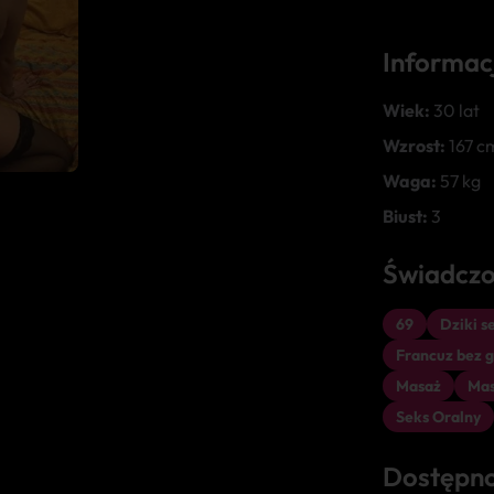
Informac
Wiek:
30 lat
Wzrost:
167 c
Waga:
57 kg
Biust:
3
Świadczo
69
Dziki s
Francuz bez 
Masaż
Mas
Seks Oralny
Dostępn