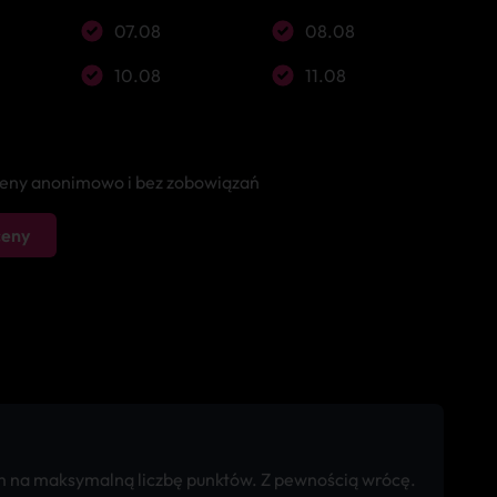
07.08
08.08
10.08
11.08
 ceny anonimowo i bez zobowiązań
ceny
am na maksymalną liczbę punktów. Z pewnością wrócę.