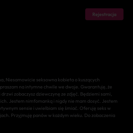
Rejestracja
a, Niesamowicie seksowna kobieta o kuszących
apraszam na intymne chwile we dwoje. Gwarantuję, że
 drzwi zobaczysz dziewczynę ze zdjęć. Będziemi sami,
cich. Jestem nimfomanką i nigdy nie mam dosyć. Jestem
ytywnym sensie i uwielbiam się śmiać. Oferuję seks w
jach. Przyjmuję panów w każdym wieku. Do zobaczenia