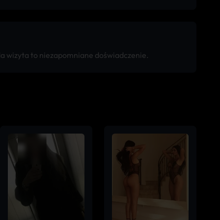
da wizyta to niezapomniane doświadczenie.