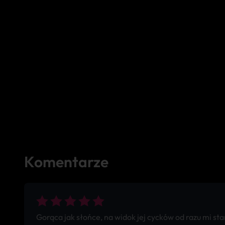
Komentarze
Gorąca jak słońce, na widok jej cycków od razu mi 