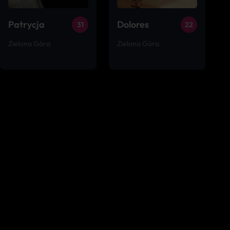
Patrycja
Dolores
31
22
Zielona Góra
Zielona Góra