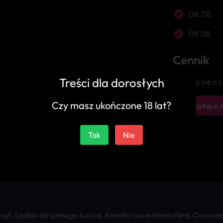
06.08
09.08
Cennik
Treści dla dorosłych
Zapytaj się o
Czy masz ukończone 18 lat?
Zapytaj o 
Tak
Nie
stanął. Lodzik do samego końca. Komfortowa atmosfera. Oceni