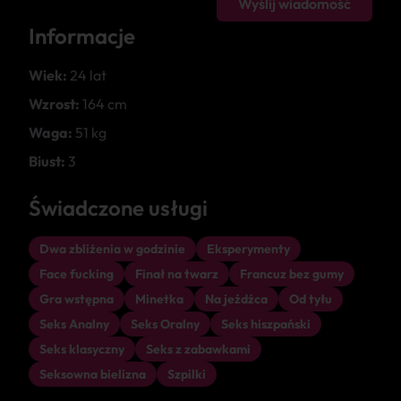
Wyślij wiadomość
Informacje
Wiek:
24 lat
Wzrost:
164 cm
Waga:
51 kg
Biust:
3
Świadczone usługi
Dwa zbliżenia w godzinie
Eksperymenty
Face fucking
Finał na twarz
Francuz bez gumy
Gra wstępna
Minetka
Na jeźdźca
Od tyłu
Seks Analny
Seks Oralny
Seks hiszpański
Seks klasyczny
Seks z zabawkami
Seksowna bielizna
Szpilki