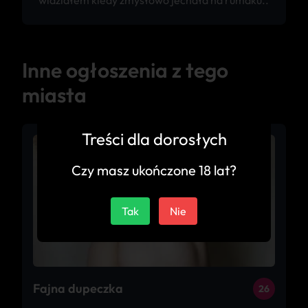
widziałem kiedy zmysłowo jechała na rumaku..
Inne ogłoszenia z tego
miasta
Treści dla dorosłych
Czy masz ukończone 18 lat?
Tak
Nie
Fajna dupeczka
26