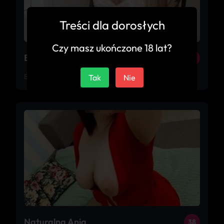
Treści dla dorosłych
Czy masz ukończone 18 lat?
Bella Donna
21
Bytom
Tak
Nie
Naturalna Ania
38