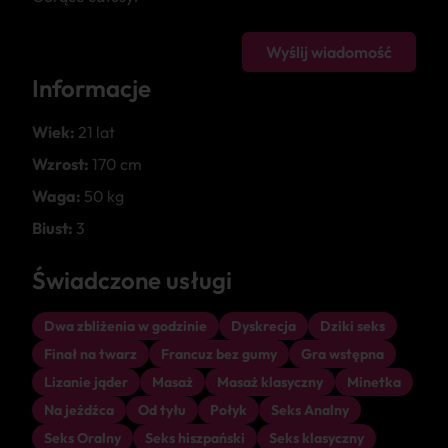
Wyślij wiadomość
Informacje
Wiek:
21 lat
Wzrost:
170 cm
Waga:
50 kg
Biust:
3
Świadczone usługi
Dwa zbliżenia w godzinie
Dyskrecja
Dziki seks
Finał na twarz
Francuz bez gumy
Gra wstępna
Lizanie jąder
Masaż
Masaż klasyczny
Minetka
Na jeźdźca
Od tyłu
Połyk
Seks Analny
Seks Oralny
Seks hiszpański
Seks klasyczny