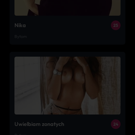
Nika
25
Bytom
Uwielbiam zonatych
24