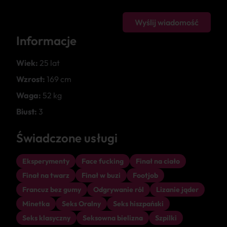
Wyślij wiadomość
Informacje
Wiek:
25 lat
Wzrost:
169 cm
Waga:
52 kg
Biust:
3
Świadczone usługi
Eksperymenty
Face fucking
Finał na ciało
Finał na twarz
Finał w buzi
Footjob
Francuz bez gumy
Odgrywanie ról
Lizanie jąder
Minetka
Seks Oralny
Seks hiszpański
Seks klasyczny
Seksowna bielizna
Szpilki