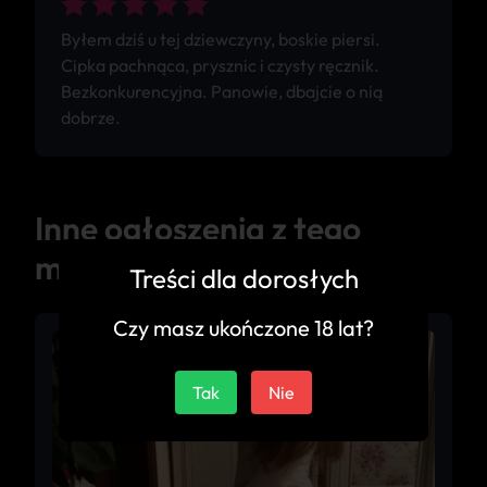
Byłem dziś u tej dziewczyny, boskie piersi.
Cipka pachnąca, prysznic i czysty ręcznik.
Bezkonkurencyjna. Panowie, dbajcie o nią
dobrze.
Inne ogłoszenia z tego
miasta
Treści dla dorosłych
Czy masz ukończone 18 lat?
Tak
Nie