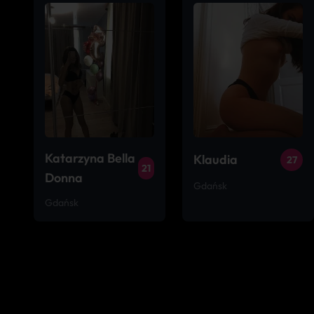
Katarzyna Bella
Klaudia
27
21
Donna
Gdańsk
Gdańsk