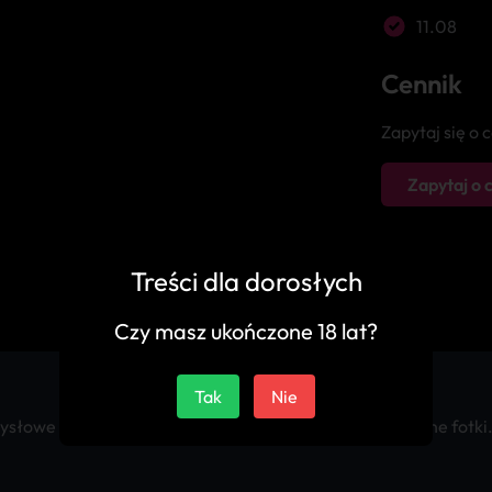
11.08
Cennik
Zapytaj się o
Zapytaj o 
Treści dla dorosłych
Czy masz ukończone 18 lat?
Tak
Nie
łowe pieszczoty. czysta, pachnąca pościel. Autentyczne fotki.