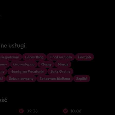
m
ne usługi
 w godzinie
Facesitting
Finał na ciało
Footjob
gumy
Gra wstępna
Klapsy
Masaż
zny
Namiętne Pocałunki
Seks Oralny
ki
Seks klasyczny
Seksowna bielizna
Szpilki
ość
09.08
10.08