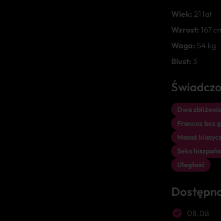
Wiek:
21 lat
Wzrost:
167 c
Waga:
54 kg
Biust:
3
Świadczo
Dwa zbliżenia
Francuz bez 
Masaż klasyc
Seks hiszpańs
Uległość
Dostępn
08.08