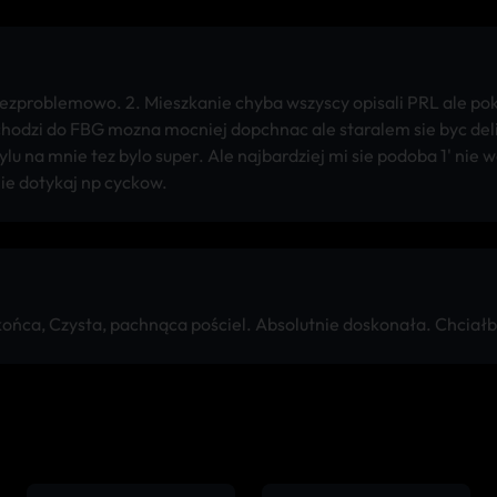
l bezproblemowo. 2. Mieszkanie chyba wszyscy opisali PRL ale pok
chodzi do FBG mozna mocniej dopchnac ale staralem sie byc deli
tylu na mnie tez bylo super. Ale najbardziej mi sie podoba 1' nie 
ie dotykaj np cyckow.
ńca, Czysta, pachnąca pościel. Absolutnie doskonała. Chciałbym