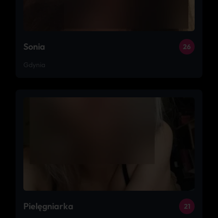
Sonia
26
Gdynia
Pielęgniarka
21