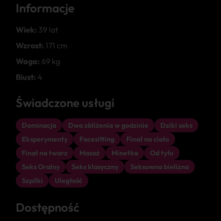
Informacje
Wiek:
39 lat
Wzrost:
171 cm
Waga:
69 kg
Biust:
4
Świadczone usługi
Dominacja
Dwa zbliżenia w godzinie
Dziki seks
Eksperymenty
Facesitting
Finał na ciało
Finał na twarz
Masaż
Minetka
Od tyłu
Seks Oralny
Seks klasyczny
Seksowna bielizna
Szpilki
Uległość
Dostępność