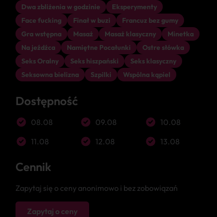
Dwa zbliżenia w godzinie
Eksperymenty
Face fucking
Finał w buzi
Francuz bez gumy
Gra wstępna
Masaż
Masaż klasyczny
Minetka
Na jeźdźca
Namiętne Pocałunki
Ostre słówka
Seks Oralny
Seks hiszpański
Seks klasyczny
Seksowna bielizna
Szpilki
Wspólna kąpiel
Dostępność
08.08
09.08
10.08
11.08
12.08
13.08
Cennik
Zapytaj się o ceny anonimowo i bez zobowiązań
Zapytaj o ceny