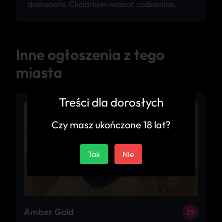
doskonała. Chciałbym wracać codziennie.
Inne ogłoszenia z tego
miasta
Treści dla dorosłych
Czy masz ukończone 18 lat?
Tak
Nie
Amber Gold
25