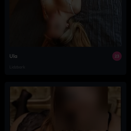
Ula
23
Lidzbark