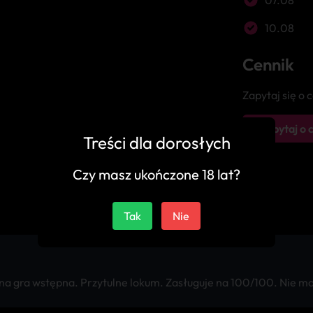
07.08
10.08
Cennik
Zapytaj się o
Zapytaj o 
Treści dla dorosłych
Czy masz ukończone 18 lat?
Tak
Nie
a gra wstępna. Przytulne lokum. Zasługuje na 100/100. Nie mog