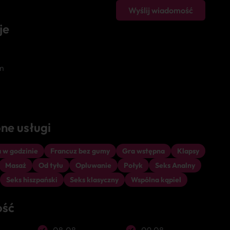
Wyślij wiadomość
je
m
ne usługi
 w godzinie
Francuz bez gumy
Gra wstępna
Klapsy
Masaż
Od tyłu
Opluwanie
Połyk
Seks Analny
Seks hiszpański
Seks klasyczny
Wspólna kąpiel
ość