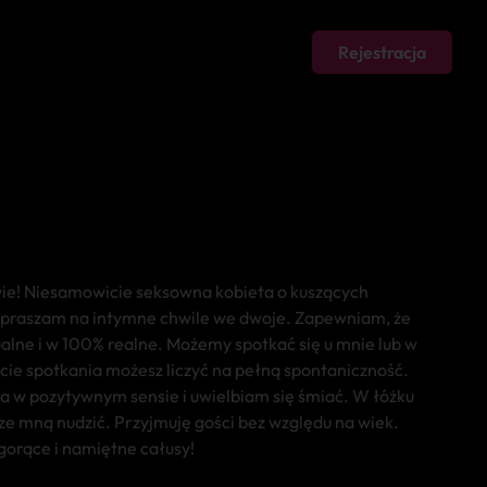
Rejestracja
e! Niesamowicie seksowna kobieta o kuszących
apraszam na intymne chwile we dwoje. Zapewniam, że
ualne i w 100% realne. Możemy spotkać się u mnie lub w
cie spotkania możesz liczyć na pełną spontaniczność.
a w pozytywnym sensie i uwielbiam się śmiać. W łóżku
ze mną nudzić. Przyjmuję gości bez względu na wiek.
gorące i namiętne całusy!