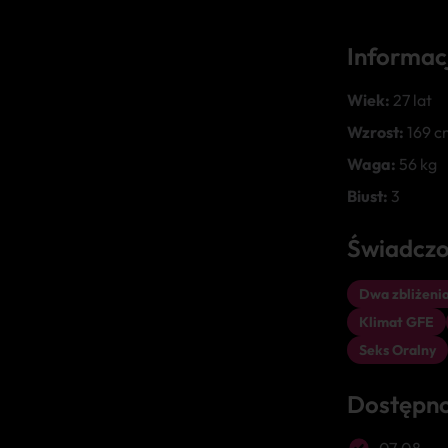
Informac
Wiek:
27 lat
Wzrost:
169 c
Waga:
56 kg
Biust:
3
Świadczo
Dwa zbliżenia
Klimat GFE
Seks Oralny
Dostępn