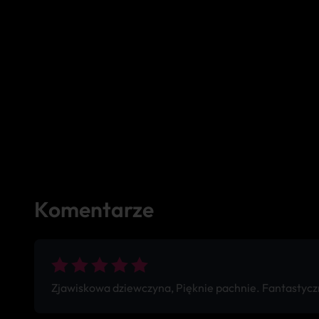
Komentarze
Zjawiskowa dziewczyna, Pięknie pachnie. Fantastyczn