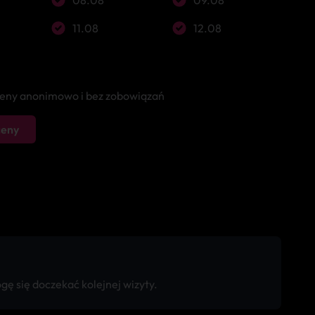
08.08
09.08
11.08
12.08
 ceny anonimowo i bez zobowiązań
ceny
ę się doczekać kolejnej wizyty.