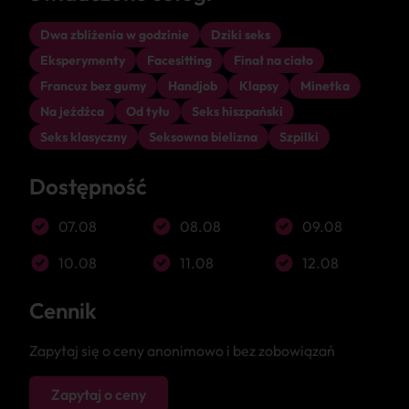
Dwa zbliżenia w godzinie
Dziki seks
Eksperymenty
Facesitting
Finał na ciało
Francuz bez gumy
Handjob
Klapsy
Minetka
Na jeźdźca
Od tyłu
Seks hiszpański
Seks klasyczny
Seksowna bielizna
Szpilki
Dostępność
07.08
08.08
09.08
10.08
11.08
12.08
Cennik
Zapytaj się o ceny anonimowo i bez zobowiązań
Zapytaj o ceny