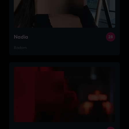
Nadia
28
Radom